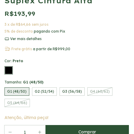
Suplex Cintura Alta
R$193,99
3
x de
R$64,66
sem juros
5% de desconto
pagando com Pix
Ver mais detalhes
Frete grátis
a partir de
R$999,00
Cor:
Preto
Tamanho:
G1 (48/50)
G1 (48/50)
G2 (52/54)
G3 (56/58)
G4 (60/62)
G5 (64/66)
Atenção, última peça!