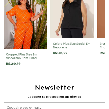
Colete Plus Size Social Em
Blusa 
Neoprene
Tricô
R$183,99
R$32
Cropped Plus Size Em
Viscolinho Com Linha
Bordada Em Floral
R$160,99
Newsletter
Cadastre-se e receba nossas ofertas.