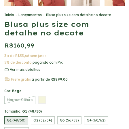
Início
.
Lançamentos
.
Blusa plus size com detalhe no decote
Blusa plus size com
detalhe no decote
R$160,99
3
x de
R$53,66
sem juros
5% de desconto
pagando com Pix
Ver mais detalhes
Frete grátis
a partir de
R$999,00
Cor:
Bege
Marrom Escuro
Tamanho:
G1 (48/50)
G1 (48/50)
G2 (52/54)
G3 (56/58)
G4 (60/62)