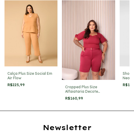
Calça Plus Size Social Em
Short 
Air Flow
Neopr
R$225,99
R$19
Cropped Plus Size
Alfaiataria Decote
Coração
R$160,99
Newsletter