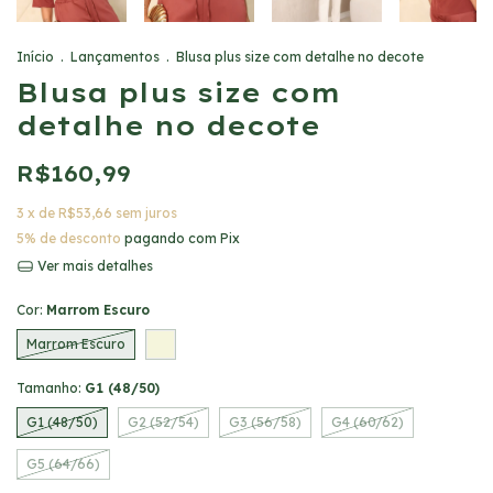
Início
.
Lançamentos
.
Blusa plus size com detalhe no decote
Blusa plus size com
detalhe no decote
R$160,99
3
x de
R$53,66
sem juros
5% de desconto
pagando com Pix
Ver mais detalhes
Cor:
Marrom Escuro
Marrom Escuro
Tamanho:
G1 (48/50)
G1 (48/50)
G2 (52/54)
G3 (56/58)
G4 (60/62)
G5 (64/66)