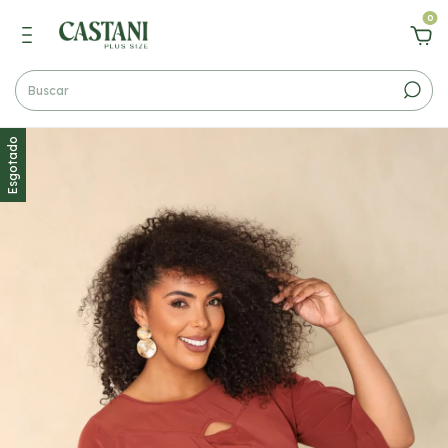
0
Esgotado