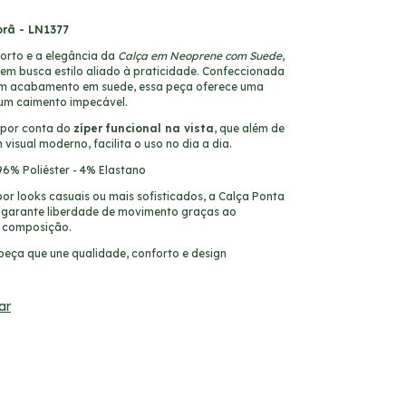
rã - LN1377
orto e a elegância da
Calça em Neoprene com Suede
,
uem busca estilo aliado à praticidade. Confeccionada
m acabamento em suede, essa peça oferece uma
 um caimento impecável.
 por conta do
zíper funcional na vista
, que além de
visual moderno, facilita o uso no dia a dia.
96% Poliéster - 4% Elastano
or looks casuais ou mais sofisticados, a Calça Ponta
 e garante liberdade de movimento graças ao
a composição.
peça que une qualidade, conforto e design
.
ar