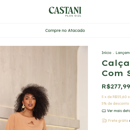
Compre no Atacado
Início
.
Lançam
Calç
Com 
R$277,9
5
x de
R$55,60
s
5% de desconto
Ver mais det
Frete grátis