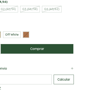
4/66)
G2 (52/54)
G3 (56/58)
G4 (60/62)
Off White
nvio
 CEP:
Calcular
P