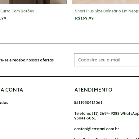
 Curto Com Botões
Short Plus Size Balneário Em Neop
0,99
R$169,99
e-se e receba nossas ofertas.
A CONTA
ATENDIMENTO
ados
5511950413061
Telefone: (11) 2694-9288 WhatsApp:
95041-3061
castani@castani.com.br