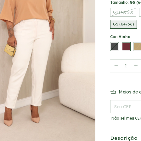
Tamanho:
G5 (6
G1 (48/50)
G5 (64/66)
Cor:
Vinho
Meios de e
Entregas para o
Não sei meu CE
Descrição