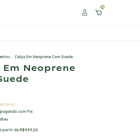
0
entos
.
Calça Em Neoprene Com Suede
a Em Neoprene
Suede
9
em juros
pagando com Pix
alhes
a partir de
R$999,00