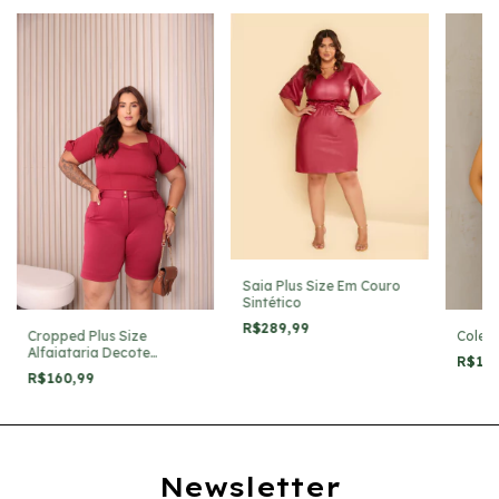
Saia Plus Size Em Couro
Sintético
R$289,99
Cropped Plus Size
Colet
Alfaiataria Decote
R$16
Coração
R$160,99
Newsletter