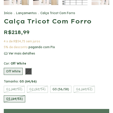
Início
.
Lançamentos
.
Calça Tricot Com Forro
Calça Tricot Com Forro
R$218,99
4
x de
R$54,75
sem juros
5% de desconto
pagando com Pix
Ver mais detalhes
Cor:
Off White
Off White
Tamanho:
G5 (64/66)
G1 (48/50)
G2 (52/54)
G3 (56/58)
G4 (60/62)
G5 (64/66)