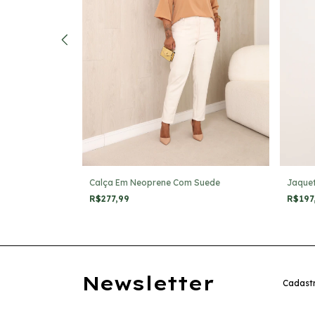
lástico
Calça Em Neoprene Com Suede
Jaquet
R$277,99
R$197
Newsletter
Cadastr