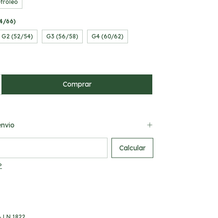
tróleo
4/66)
G2 (52/54)
G3 (56/58)
G4 (60/62)
nvio
 CEP:
Calcular
P
 LN 1822