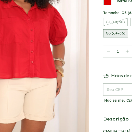
Verde Pe
Tamanho:
G5 (6
G1 (48/50)
G5 (64/66)
Meios de e
Entregas para o
Não sei meu CE
Descrição
CAMISA ITAJAÍ -