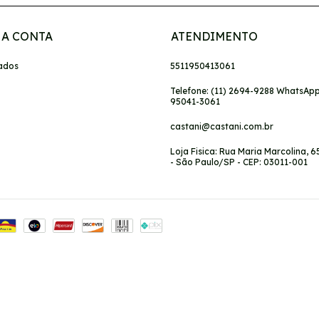
A CONTA
ATENDIMENTO
ados
5511950413061
Telefone: (11) 2694-9288 WhatsApp:
95041-3061
castani@castani.com.br
Loja Fisica: Rua Maria Marcolina, 6
- São Paulo/SP - CEP: 03011-001