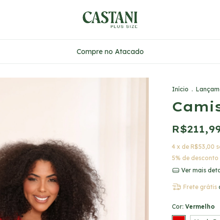
Compre no Atacado
Início
.
Lançam
Cami
R$211,9
4
x de
R$53,00
s
5% de desconto
Ver mais det
Frete grátis
Cor:
Vermelho