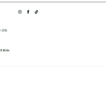
 (11)
53 Brás