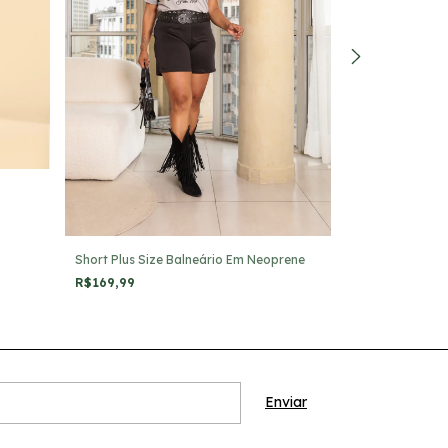
Calça Plus Size
R$225,99
Short Plus Size Balneário Em Neoprene
R$169,99