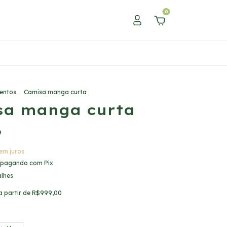
0
entos
.
Camisa manga curta
sa manga curta
9
em juros
pagando com Pix
alhes
a partir de
R$999,00