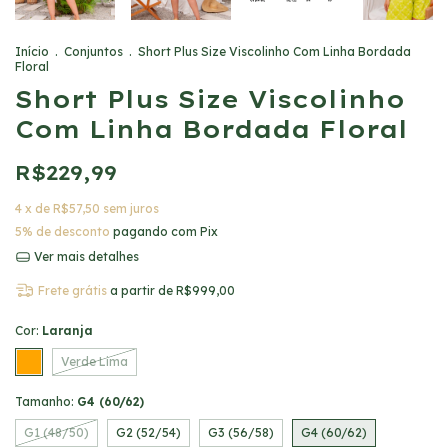
Início
.
Conjuntos
.
Short Plus Size Viscolinho Com Linha Bordada
Floral
Short Plus Size Viscolinho
Com Linha Bordada Floral
R$229,99
4
x de
R$57,50
sem juros
5% de desconto
pagando com Pix
Ver mais detalhes
Frete grátis
a partir de
R$999,00
Cor:
Laranja
Verde Lima
Tamanho:
G4 (60/62)
G1 (48/50)
G2 (52/54)
G3 (56/58)
G4 (60/62)