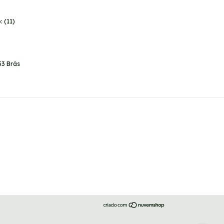
 (11)
53 Brás