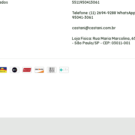
ados
5511950413061
Telefone: (11) 2694-9288 WhatsApp:
95041-3061
castani@castani.com.br
Loja Fisica: Rua Maria Marcolina, 6
- São Paulo/SP - CEP: 03011-001