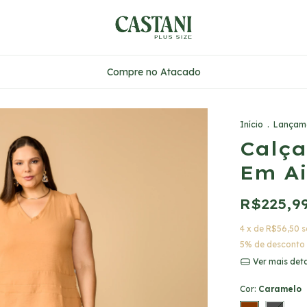
Compre no Atacado
Início
.
Lançam
Calça
Em Ai
R$225,9
4
x de
R$56,50
s
5% de desconto
Ver mais det
Cor:
Caramelo