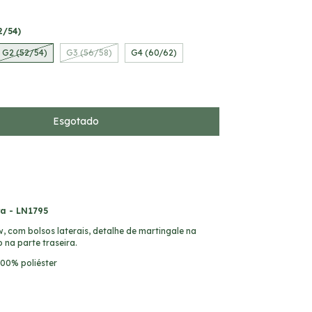
2/54)
G2 (52/54)
G3 (56/58)
G4 (60/62)
a - LN1795
w, com bolsos laterais, detalhe de martingale na
o na parte traseira.
0% poliéster