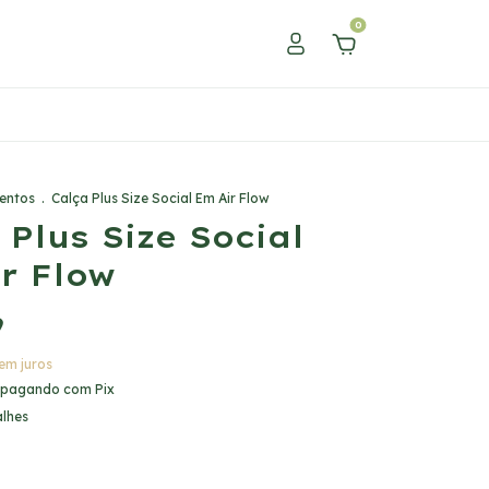
0
entos
.
Calça Plus Size Social Em Air Flow
 Plus Size Social
r Flow
9
em juros
pagando com Pix
alhes