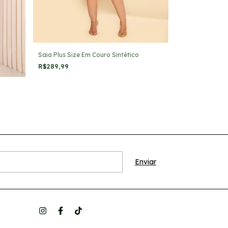
Saia Plus Size Em Couro Sintético
R$289,99
Jaqueta Plus S
R$197,99