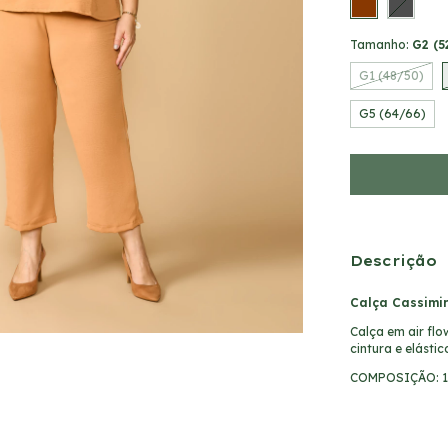
Tamanho:
G2 (5
G1 (48/50)
G5 (64/66)
Descrição
Calça Cassimir
Calça em air flo
cintura e elástic
COMPOSIÇÃO: 10