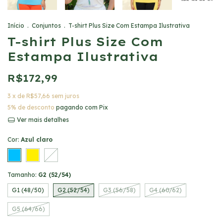
Início
.
Conjuntos
.
T-shirt Plus Size Com Estampa Ilustrativa
T-shirt Plus Size Com
Estampa Ilustrativa
R$172,99
3
x de
R$57,66
sem juros
5% de desconto
pagando com Pix
Ver mais detalhes
Cor:
Azul claro
Tamanho:
G2 (52/54)
G1 (48/50)
G2 (52/54)
G3 (56/58)
G4 (60/62)
G5 (64/66)