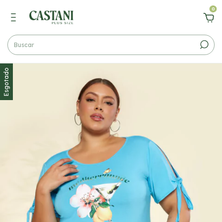
0
Esgotado