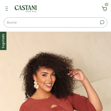
0
Esgotado