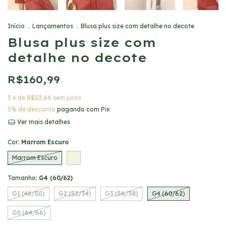
Início
.
Lançamentos
.
Blusa plus size com detalhe no decote
Blusa plus size com
detalhe no decote
R$160,99
3
x de
R$53,66
sem juros
5% de desconto
pagando com Pix
Ver mais detalhes
Cor:
Marrom Escuro
Marrom Escuro
Tamanho:
G4 (60/62)
G1 (48/50)
G2 (52/54)
G3 (56/58)
G4 (60/62)
G5 (64/66)