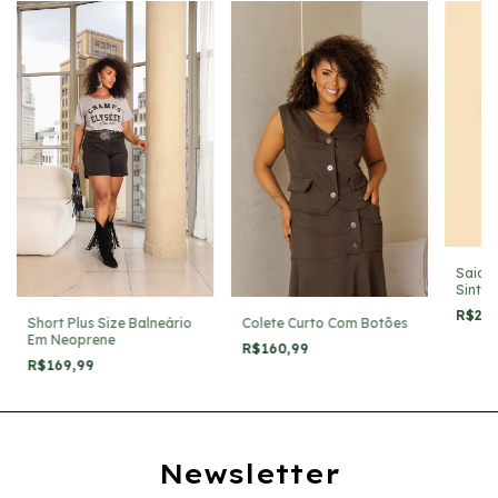
Saia P
Sintét
R$28
Short Plus Size Balneário
Colete Curto Com Botões
Em Neoprene
R$160,99
R$169,99
Newsletter