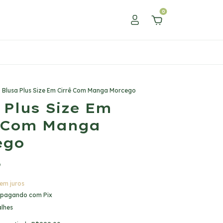
0
Blusa Plus Size Em Cirrê Com Manga Morcego
 Plus Size Em
ê Com Manga
ego
9
em juros
pagando com Pix
alhes