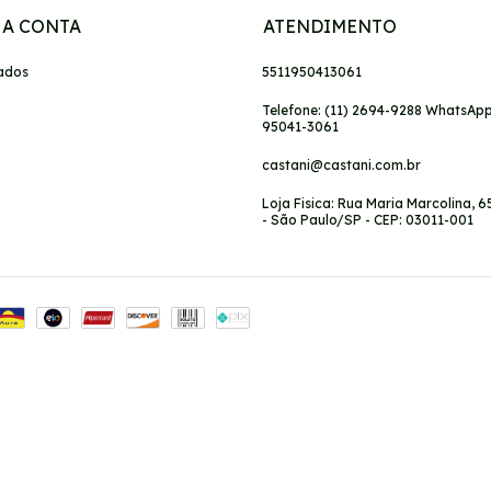
A CONTA
ATENDIMENTO
ados
5511950413061
Telefone: (11) 2694-9288 WhatsApp:
95041-3061
castani@castani.com.br
Loja Fisica: Rua Maria Marcolina, 6
- São Paulo/SP - CEP: 03011-001