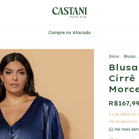
Compre no Atacado
Início
.
Blusas
.
Blusa
Cirr
Morc
R$167,9
3
x de
R$56,00
s
5% de desconto
Ver mais det