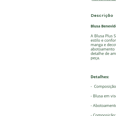
Descrição
Blusa Benevid
A Blusa Plus S
estilo e confo
manga e decot
abotoamento f
detalhe de am
peça.
Detalhes:
- Composição:
- Blusa em vi
- Abotoamento
- Composição: