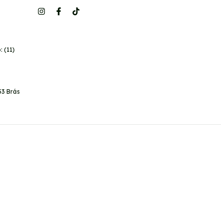
 (11)
53 Brás