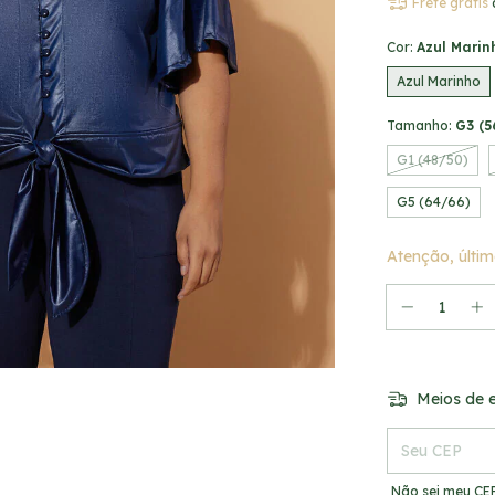
Frete grátis
Cor:
Azul Marin
Azul Marinho
Tamanho:
G3 (5
G1 (48/50)
G5 (64/66)
Atenção, últim
Meios de e
Entregas para o
Não sei meu CE