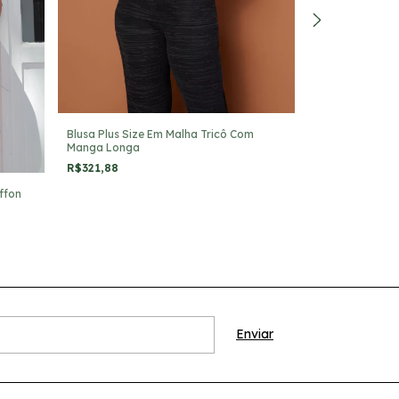
Blusa Plus Size Em Malha Tricô Com
Camisa Plus Siz
Manga Longa
R$219,99
R$321,88
ffon