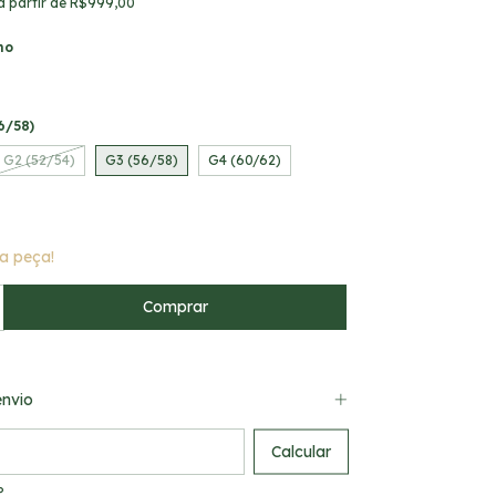
a partir de
R$999,00
ho
6/58)
G2 (52/54)
G3 (56/58)
G4 (60/62)
a peça!
nvio
 CEP:
Calcular
P