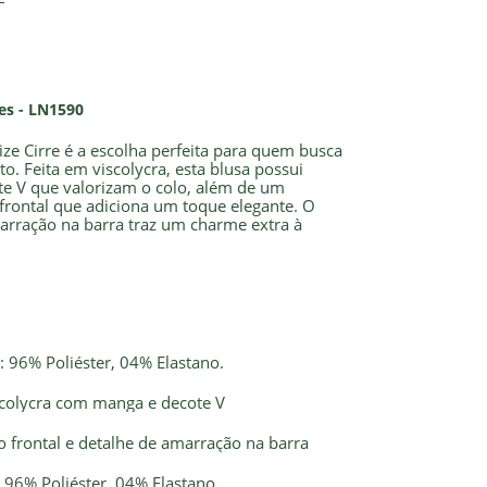
es - LN1590
ize Cirre é a escolha perfeita para quem busca
rto. Feita em viscolycra, esta blusa possui
e V que valorizam o colo, além de um
rontal que adiciona um toque elegante. O
arração na barra traz um charme extra à
 96% Poliéster, 04% Elastano.
scolycra com manga e decote V
 frontal e detalhe de amarração na barra
 96% Poliéster, 04% Elastano